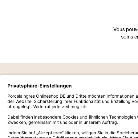
Vous pouve
soins en
Porcelaingres GmbH
Id
Mentions légales
À p
Conditions générales de vente
Dur
Déclaration relative à la protection des données
Sal
Travailler avec nous
Ré
Ne