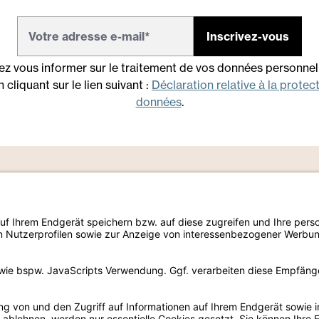
Inscrivez-vous
z vous informer sur le traitement de vos données personnel
 cliquant sur le lien suivant :
Déclaration relative à la protec
données
.
entité
Créativité
Effet
Foll
ropos de nous
Welchome
Color
Linked
abilité
Color & Shapes
Stone
Faceb
les d'exposition
Color Voices
Marble
Instag
férences
Urban House
Concrete
Pinter
ws & Events
Wood
Youtub
Metal