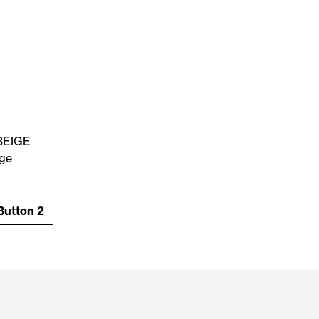
 BEIGE
ige
Button 2