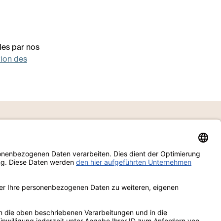
les par nos
tion des
ow us
in
Produits
ook
Downloads
ram
Demander des informations
est
e