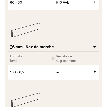
+
60 × 30
R10 A+B
6 mm | Nez de marche
Formats
Résistance
ⓘ
[cm]
au glissement
+
100 × 6,5
—