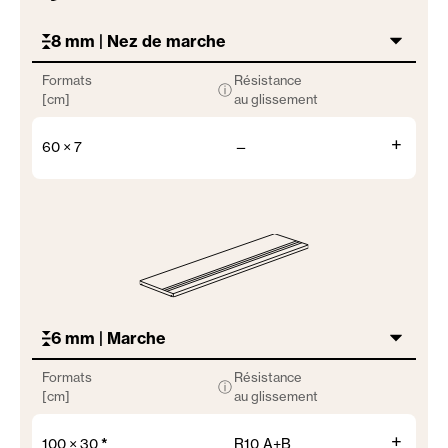
8 mm | Nez de marche
Formats
Résistance
ⓘ
[cm]
au glissement
+
60 × 7
—
6 mm | Marche
Formats
Résistance
ⓘ
[cm]
au glissement
+
100 × 30
*
R10 A+B