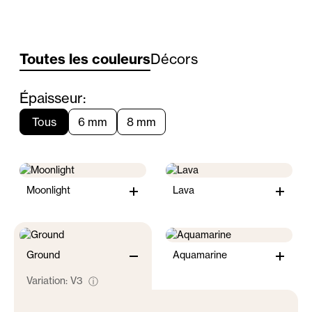
Toutes les couleurs
Décors
Épaisseur:
Tous
6 mm
8 mm
Moonlight
Lava
Ground
Aquamarine
Variation:
V3
ⓘ