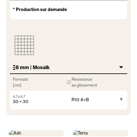
* Production sur demande
8 mm | Mosaik
Formats
Résistance
ⓘ
[cm]
au glissement
4,7x4,7
+
R10 A+B
30 × 30