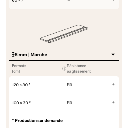
60 × 7
—
6 mm | Marche
Formats
Résistance
ⓘ
[cm]
au glissement
+
120 × 30
*
R9
+
100 × 30
*
R9
* Production sur demande