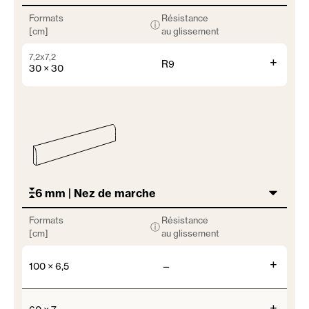
Formats
Résistance
ⓘ
[cm]
au glissement
7,2x7,2
+
R9
30 × 30
6 mm | Nez de marche
Formats
Résistance
ⓘ
[cm]
au glissement
+
100 × 6,5
—
+