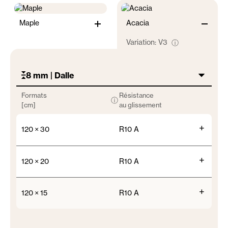
Maple
Acacia
Variation:
V3
ⓘ
8 mm | Dalle
Formats
Résistance
ⓘ
[cm]
au glissement
+
120 × 30
R10 A
+
120 × 20
R10 A
+
120 × 15
R10 A