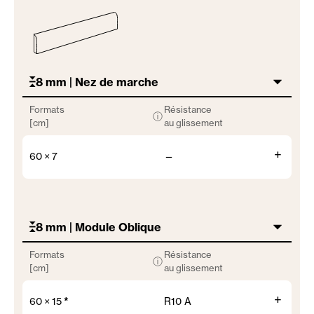
8 mm | Nez de marche
Formats
Résistance
ⓘ
[cm]
au glissement
+
60 × 7
—
8 mm | Module Oblique
Formats
Résistance
ⓘ
[cm]
au glissement
+
60 × 15
*
R10 A