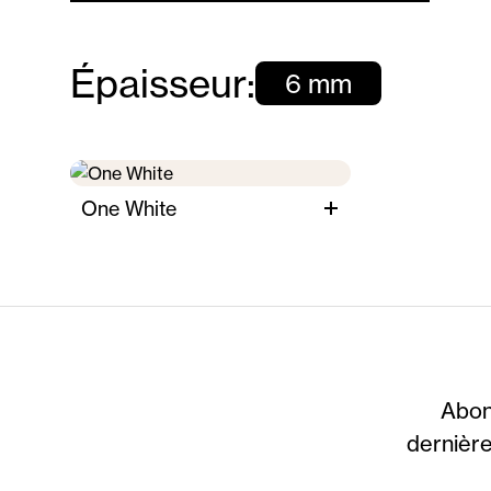
Épaisseur:
6 mm
One White
Abon
dernière