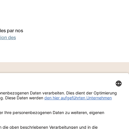
les par nos
tion des
ow us
in
Produits
ook
Downloads
ram
Demander des informations
est
e