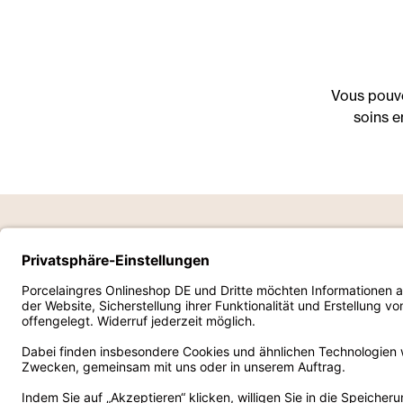
Vous pouve
soins en
Porcelaingres GmbH
Id
Mentions légales
À p
Conditions générales de vente
Dur
Déclaration relative à la protection des données
Sal
Travailler avec nous
Ré
Ne