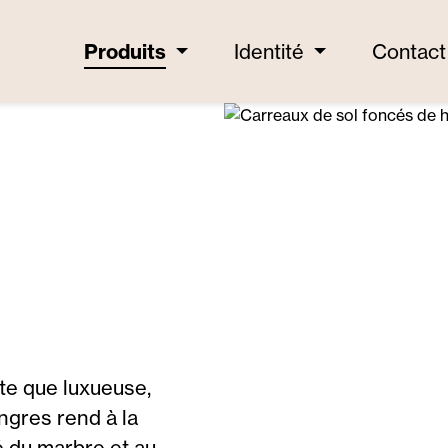
Produits
Identité
Contact
nte que luxueuse,
ngres rend à la
té du marbre et au