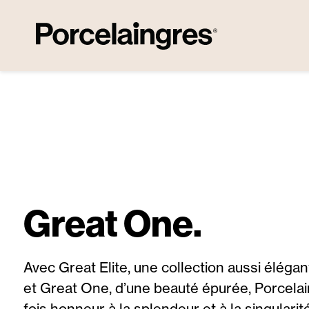
ser au contenu principal
Passer à la recherche
Passer à la navigation principale
Great One.
Avec Great Elite, une collection aussi éléga
et Great One, d’une beauté épurée, Porcelai
fois honneur à la splendeur et à la singulari