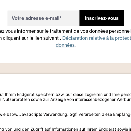
Inscrivez-vous
z vous informer sur le traitement de vos données personnel
 cliquant sur le lien suivant :
Déclaration relative à la protec
données
.
entité
Créativité
Effet
Foll
ropos de nous
Welchome
Color
Linked
abilité
Color & Shapes
Stone
Faceb
les d'exposition
Color Voices
Marble
Instag
férences
Urban House
Concrete
Pinter
ws & Events
Wood
Youtub